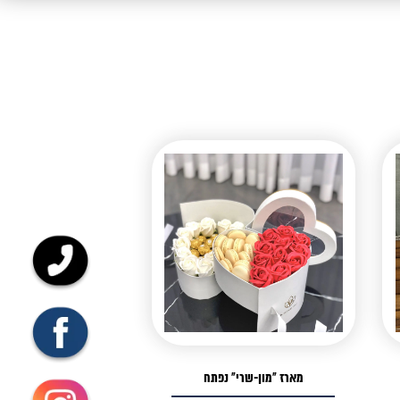
מארז "מון-שרי" נפתח