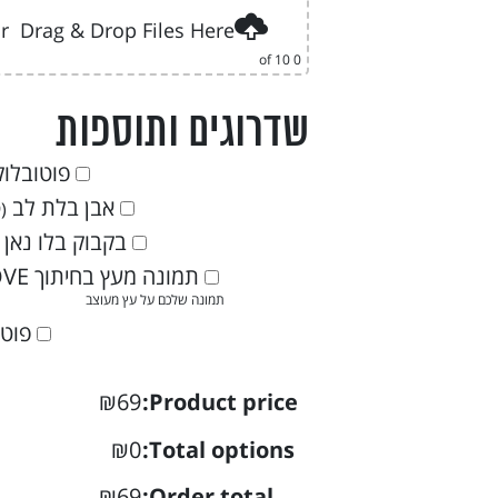
1. תמונה מעץ בחיתוך אמא
r
Drag & Drop Files Here
2. ליצירת קשר
of 10
0
3. חוות דעת
4. ליצירת קשר
שדרוגים ותוספות
5. מוצרים נוספים
6. שדרוגים ותוספות
פוטובלוק X15
אבן בלת לב 20X20
9
)
בקבוק בלו נאן זהב 00
תמונה מעץ בחיתוך LOVE עם מעמד
תמונה שלכם על עץ מעוצב
פוטובל
₪69
Product price:
₪0
Total options:
₪69
Order total: