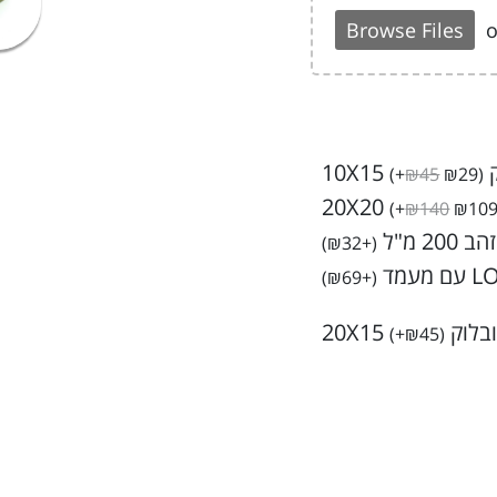
Browse Files
o
10
(
+
₪
45
₪
29
)
(
+
₪
140
₪
10
2 מ"ל
)
₪
32
+
(
)
₪
69
+
(
וק 20X15
(
+
₪
45
)