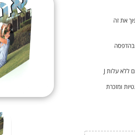
וך את זה
בהדפסה
 ללא עלות J
יות ומזכרת