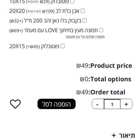
פוטובלוק 10X15
(
+
₪
45
₪
29
)
אבן בלת לב 20X20
(
+
₪
140
₪
109
)
בקבוק בלו נאן זהב 200 מ"ל
)
₪
32
+
(
תמונה מעץ בחיתוך LOVE עם מעמד
)
₪
69
+
(
תמונה שלכם על עץ מעוצב
פוטובלוק 20X15
(
+
₪
45
)
₪49
Product price:
₪0
Total options:
₪49
Order total:
כמות
+
-
הוספה לסל
של
כפפת
מטבח
בעיצוב
תיאור