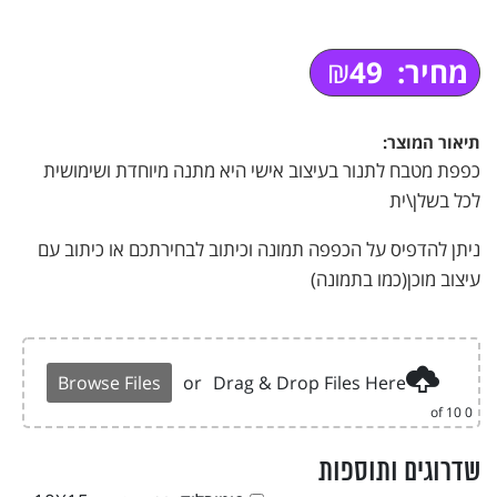
2. ליצירת קשר
3. חוות דעת
מחיר:
49
₪
4. ליצירת קשר
5. מוצרים נוספים
6. שדרוגים ותוספות
תיאור המוצר:
כפפת מטבח לתנור בעיצוב אישי היא מתנה מיוחדת ושימושית
לכל בשלן\ית
ניתן להדפיס על הכפפה תמונה וכיתוב לבחירתכם או כיתוב עם
עיצוב מוכן(כמו בתמונה)
Browse Files
or
Drag & Drop Files Here
of 10
0
שדרוגים ותוספות