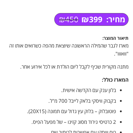
2. ליצירת קשר
3. חוות דעת
מחיר:
399
₪
450
₪
4. ליצירת קשר
המחיר
המחיר
5. מוצרים נוספים
הנוכחי
המקורי
6. מה לכתוב על הבלון?
היה:
הוא:
תיאור המוצר:
7. שדרוגים ותוספות
₪450.
₪399.
מארז לגבר שהמילה הראשונה שיוצאת מהפה כשרואים אותו זה
8. אבני וויסקי להקפאה בשק קטיפה
"וואווו".
מתנה מקורית שכיף לקבל ליום הולדת או לכל אירוע אחר.
המארז כולל:
בלון ענק עם הקדשה אישית.
בקבוק וויסקי בלאק לייבל 700 מ"ל.
פוטובלוק – בלוק עץ גדול עם תמונה (20X15).
2 כרטיסי גירוד מסוג קזינו – של מפעל הפיס.
כוס וויסקי עם אפשרות לכיתוב שם.