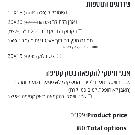
שדרוגים ותוספות
פוטובלוק 10X15
(
+
₪
45
₪
29
)
אבן בלת לב 20X20
(
+
₪
140
₪
109
)
בקבוק בלו נאן זהב 200 מ"ל
)
₪
32
+
(
תמונה מעץ בחיתוך LOVE עם מעמד
)
₪
69
+
(
תמונה שלכם על עץ מעוצב
פוטובלוק 20X15
(
+
₪
45
)
אבני וויסקי להקפאה בשק קטיפה
אבני הוויסקי נועדו לקירור המשקה ללא פגיעה בטעמו ומרקמו
(האבן לא הופכת למים כמו קרח)
אבני וויסקי להקפאה בשק קטיפה
)
₪
35
+
(
₪399
Product price:
₪0
Total options: