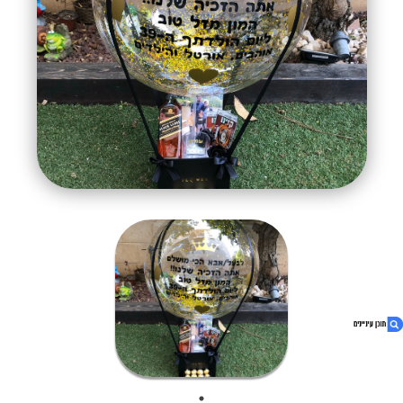
1. כדור פורח "סניור"