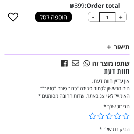
₪399
Order total:
כמות
+
-
הוספה לסל
של
כדור
פורח
"סניור"
תיאור
שתפו מוצר זה
חוות דעת
אין עדיין חוות דעת.
היה הראשון לכתוב סקירה “כדור פורח "סניור"”
האימייל לא יוצג באתר.
שדות החובה מסומנים
*
הדירוג שלך
*
הביקורת שלך
*