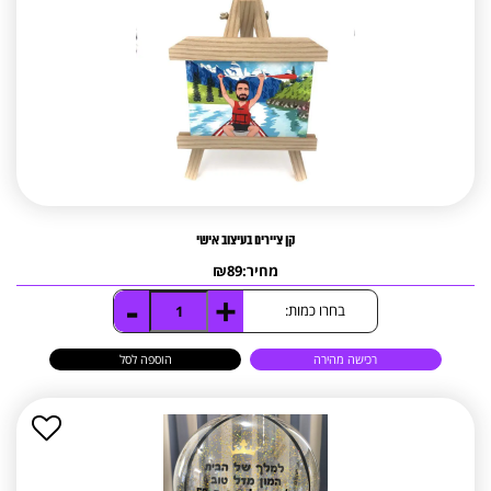
קן ציירים בעיצוב אישי
מחיר:
89
₪
-
+
כמות
בחרו כמות:
של
קן
רכישה מהירה
הוספה לסל
ציירים
בעיצוב
אישי