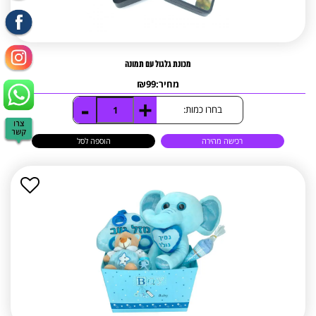
מכונת גלגול עם תמונה
מחיר:
99
₪
-
+
כמות
בחרו כמות:
של
מכונת
רכישה מהירה
הוספה לסל
גלגול
עם
תמונה